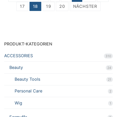
Navigation
17
18
19
20
NÄCHSTER
PRODUKT-KATEGORIEN
ACCESSORIES
310
Beauty
24
Beauty Tools
21
Personal Care
2
Wig
1