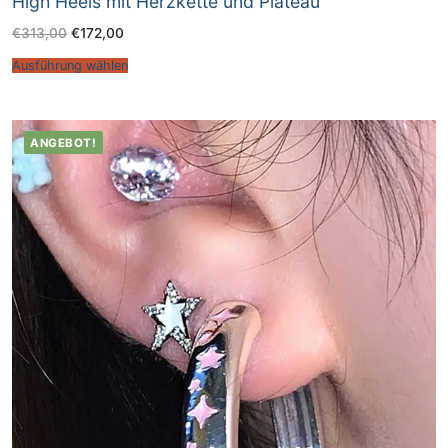
High Heels mit Herzkette und Plateau
€
313,00
€
172,00
Ausführung wählen
ANGEBOT!