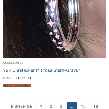
ACCESSORIES
Y2K Ohrstecker mit rosa Stern-Gravur
€
293,00
€
175,00
Ausführung wählen
Beitrags-
BISHERIGE
1
2
3
…
15
16