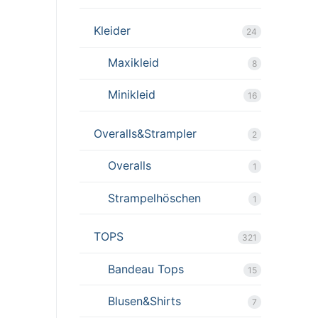
Kleider
24
Maxikleid
8
Minikleid
16
Overalls&Strampler
2
Overalls
1
Strampelhöschen
1
TOPS
321
Bandeau Tops
15
Blusen&Shirts
7