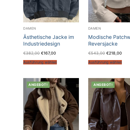
DAMEN
DAMEN
Ästhetische Jacke im
Modische Patchw
Industriedesign
Reversjacke
€
382,00
€
167,00
€
543,00
€
218,00
Ausführung wählen
Ausführung wählen
ANGEBOT!
ANGEBOT!