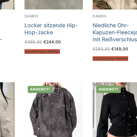
DAMEN
DAMEN
Locker sitzende Hip-
Niedliche Ohr-
Hop-Jacke
Kapuzen-Fleecej
-
mit Reißverschlu
€
395,00
€
244,00
€
293,00
€
149,00
Ausführung wählen
Ausführung wählen
ANGEBOT!
ANGEBOT!