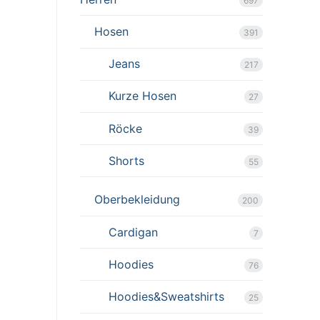
697
Hosen
391
Jeans
217
Kurze Hosen
27
Röcke
39
Shorts
55
Oberbekleidung
200
Cardigan
7
Hoodies
76
Hoodies&Sweatshirts
25