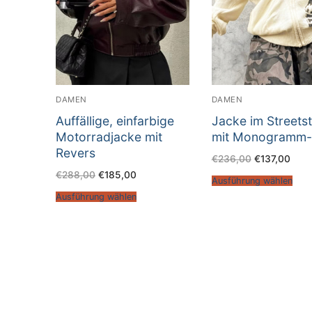
DAMEN
DAMEN
Auffällige, einfarbige
Jacke im Streetst
Motorradjacke mit
mit Monogramm-P
Revers
€
236,00
€
137,00
€
288,00
€
185,00
Ausführung wählen
Ausführung wählen