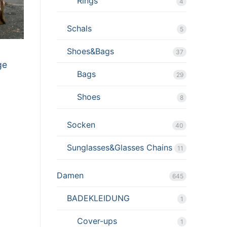
Rings
4
Schals
5
Shoes&Bags
37
ge
Bags
29
Shoes
8
Socken
40
Sunglasses&Glasses Chains
11
Damen
645
BADEKLEIDUNG
1
Cover-ups
1