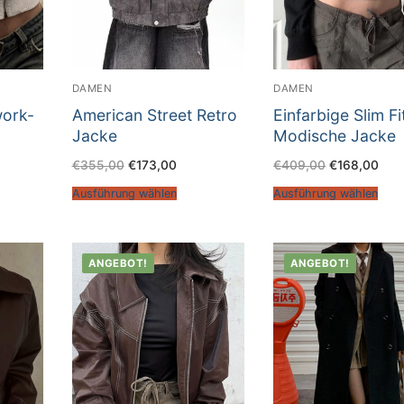
DAMEN
DAMEN
ork-
American Street Retro
Einfarbige Slim Fi
Jacke
Modische Jacke
€
355,00
€
173,00
€
409,00
€
168,00
Ausführung wählen
Ausführung wählen
ANGEBOT!
ANGEBOT!