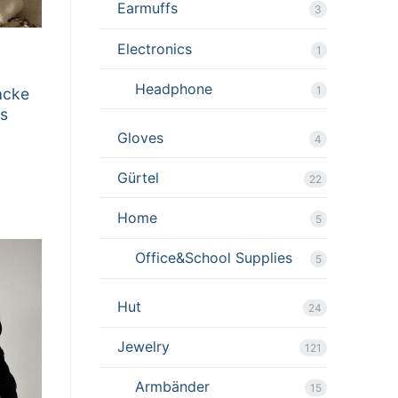
Earmuffs
3
Electronics
1
Headphone
1
acke
ss
Gloves
4
Gürtel
22
Home
5
Office&School Supplies
5
Hut
24
Jewelry
121
Armbänder
15