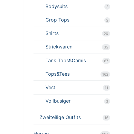
Bodysuits
2
Crop Tops
2
Shirts
20
Strickwaren
32
Tank Tops&Camis
67
Tops&Tees
162
Vest
11
Vollbusiger
3
Zweiteilige Outfits
16
Herren