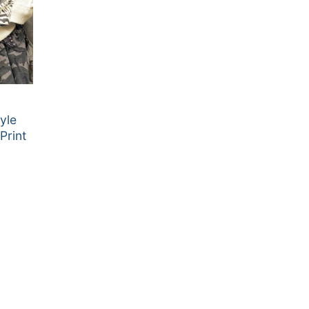
yle
rint