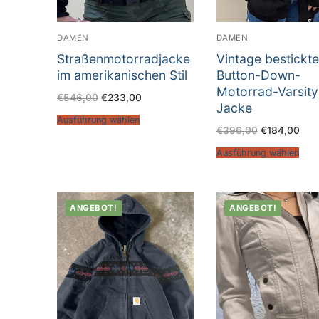
DAMEN
DAMEN
Straßenmotorradjacke
Vintage bestickte
im amerikanischen Stil
Button-Down-
Motorrad-Varsity
€
546,00
€
233,00
Jacke
Ausführung wählen
€
396,00
€
184,00
Ausführung wählen
ANGEBOT!
ANGEBOT!