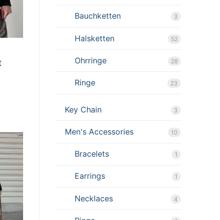
Bauchketten
3
Halsketten
52
Ohrringe
28
t
Ringe
23
Key Chain
3
Men's Accessories
10
Bracelets
1
Earrings
1
Necklaces
4