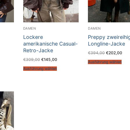
DAMEN
DAMEN
Lockere
Preppy zweireihi
amerikanische Casual-
Longline-Jacke
Retro-Jacke
€
394,00
€
202,00
€
309,00
€
145,00
Ausführung wählen
Ausführung wählen