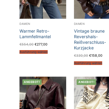
DAMEN
DAMEN
Warmer Retro-
Vintage braune
Lammfellmantel
Revershals-
Reißverschluss-
€
554,00
€
277,00
Kurzjacke
Ausführung wählen
€
330,00
€
158,00
Ausführung wählen
ANGEBOT!
ANGEBOT!